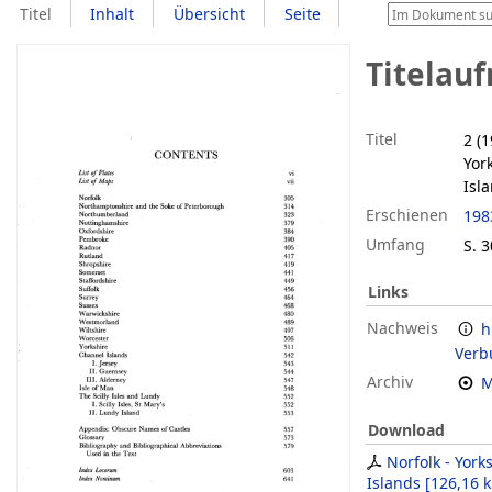
Titel
Inhalt
Übersicht
Seite
Titelau
Titel
2 (
Yor
Isl
Erschienen
198
Umfang
S. 3
Links
Nachweis
h
Verb
Archiv
M
Download
Norfolk - York
Islands
[
126,16 