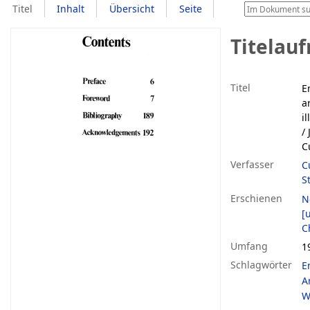
Titel
Inhalt
Übersicht
Seite
Titelau
Titel
E
a
i
/
C
Verfasser
C
S
Erschienen
N
[u
C
Umfang
19
Schlagwörter
E
A
W