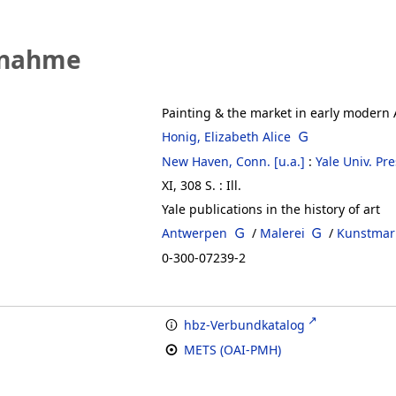
fnahme
Painting & the market in early modern
Honig, Elizabeth Alice
New Haven, Conn. [u.a.]
:
Yale Univ. Pre
XI, 308 S. : Ill.
Yale publications in the history of art
Antwerpen
/
Malerei
/
Kunstmar
0-300-07239-2
hbz-Verbundkatalog
METS (OAI-PMH)