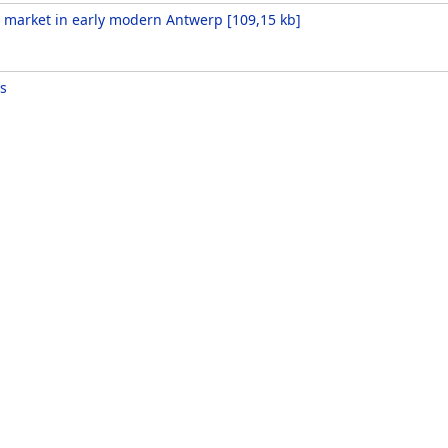
e market in early modern Antwerp
[
109,15 kb
]
s