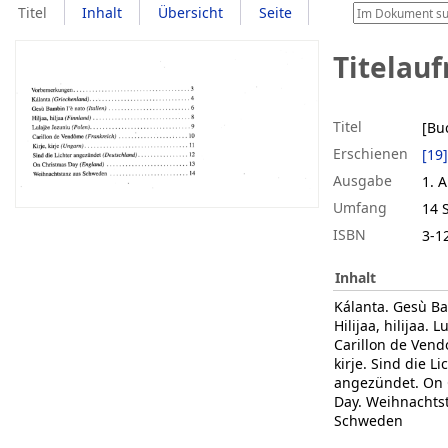
Titel
Inhalt
Übersicht
Seite
Titelau
Titel
[Bu
Erschienen
[19
Ausgabe
1. A
Umfang
14 
ISBN
3-1
Inhalt
Kálanta. Gesù Ba
Hilijaa, hilijaa. L
Carillon de Vend
kirje. Sind die Li
angezündet. On 
Day. Weihnachts
Schweden