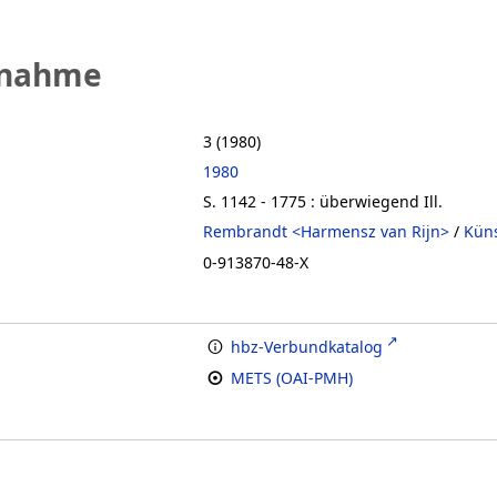
fnahme
s
3 (1980)
1980
S. 1142 - 1775 : überwiegend Ill.
Rembrandt <Harmensz van Rijn>
/
Küns
0-913870-48-X
hbz-Verbundkatalog
METS (OAI-PMH)