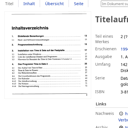
Titel
Inhalt
Übersicht
Seite
Titelau
Teil eines
2 (1
Werkes
Erschienen
199
Ausgabe
1. A
Umfang
142 
Dis
Serie
Dat
gol
ISBN
3-8
Links
Nachweis
h
Verb
Archiv
M