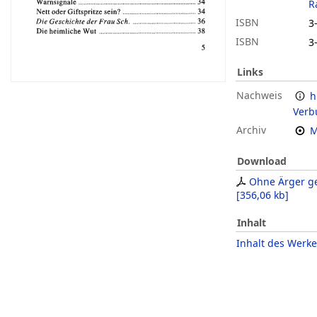
R
ISBN
3
ISBN
3
Links
Nachweis
h
Verb
Archiv
M
Download
Ohne Ärger ge
[
356,06 kb
]
Inhalt
Inhalt des Werke