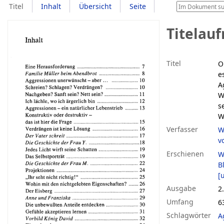
Titel
Inhalt
Übersicht
Seite
Titelau
Titel
O
e
A
W
s
W
Verfasser
W
v
Erschienen
W
B
[u
Ausgabe
2.
Umfang
63
Schlagwörter
A