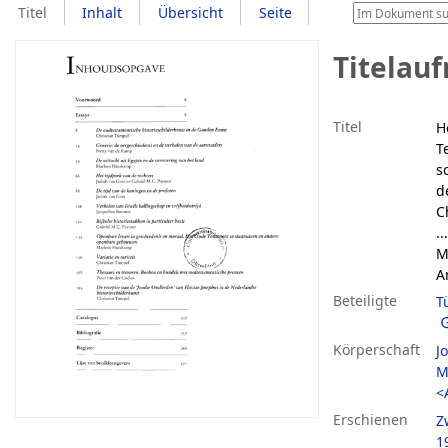
Titel
Inhalt
Übersicht
Seite
Titelau
Titel
H
T
s
d
C
.
M
A
Beteiligte
T
Körperschaft
J
M
<
Erschienen
Z
1