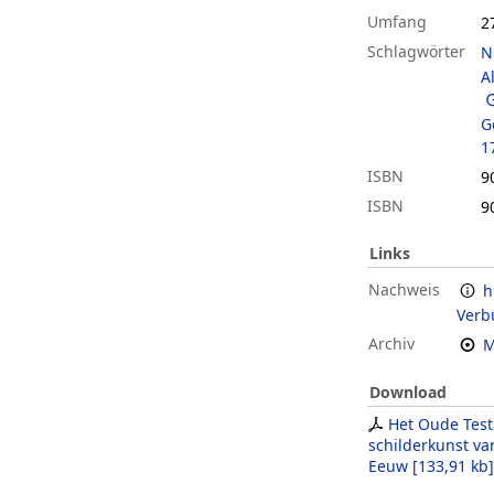
Umfang
27
Schlagwörter
N
A
G
1
ISBN
9
ISBN
9
Links
Nachweis
h
Verb
Archiv
M
Download
Het Oude Test
schilderkunst v
Eeuw
[
133,91 kb
]