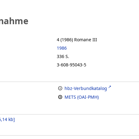
fnahme
4 (1986)
Romane III
1986
336 S.
3-608-95043-5
hbz-Verbundkatalog
METS (OAI-PMH)
5,14 kb
]