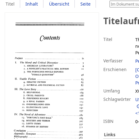
Titel
Inhalt
Übersicht
Seite
Titelau
Titel
T
n
P
Verfasser
P
Erschienen
[
O
Pr
Umfang
X
Schlagwörter
U
<
ISBN
0
Links