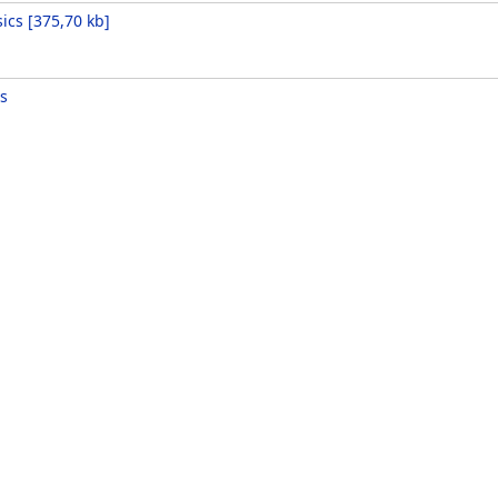
sics
[
375,70 kb
]
s