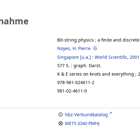
fnahme
Bit-string physics
:
a finite and discret
Noyes, H. Pierre
Singapore [u.a.]
:
World Scientific
,
2001
577 S. : graph. Darst.
K & E series on knots and everything ; 
978-981-024611-2
981-02-4611-0
hbz-Verbundkatalog
METS (OAI-PMH)