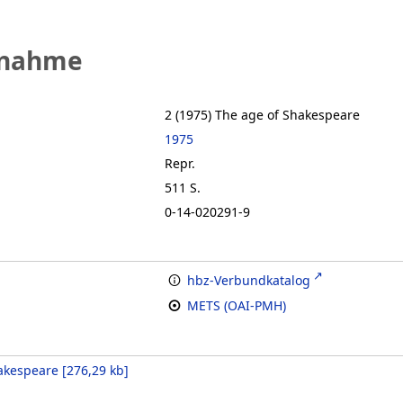
fnahme
2 (1975)
The age of Shakespeare
1975
Repr.
511 S.
0-14-020291-9
hbz-Verbundkatalog
METS (OAI-PMH)
akespeare
[
276,29 kb
]