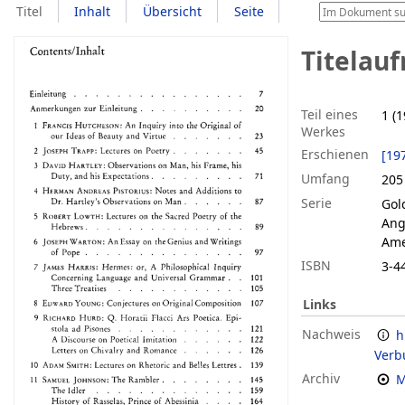
Titel
Inhalt
Übersicht
Seite
Titelau
Teil eines
1 (1
Werkes
Erschienen
[19
Umfang
205
Serie
Gol
Angl
Ame
ISBN
3-4
Links
Nachweis
h
Verb
Archiv
M