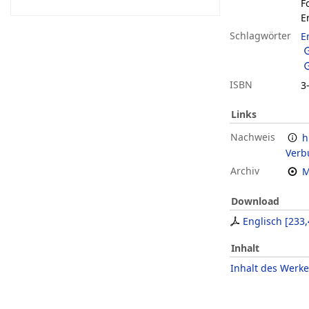
F
E
Schlagwörter
E
ISBN
3
Links
Nachweis
h
Verb
Archiv
M
Download
Englisch
[
233,
Inhalt
Inhalt des Werke