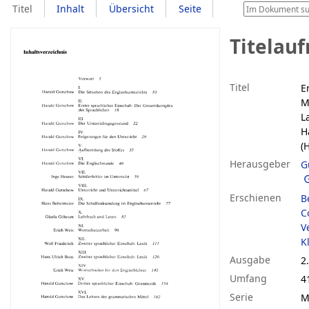
Titel
Inhalt
Übersicht
Seite
Titelau
Titel
E
M
L
H
(
Herausgeber
G
Erschienen
B
C
V
K
Ausgabe
2.
Umfang
41
Serie
M