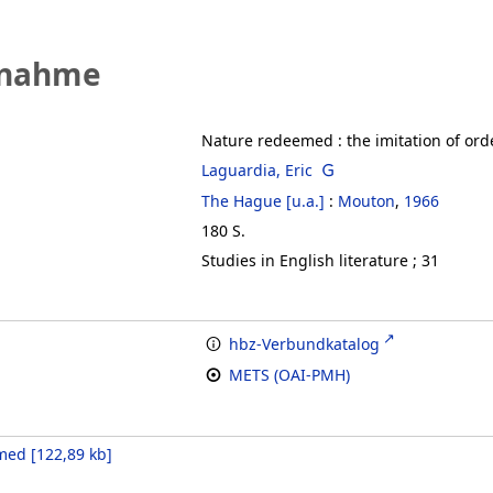
fnahme
Nature redeemed
:
the imitation of or
Laguardia, Eric
The Hague [u.a.]
:
Mouton
,
1966
180 S.
Studies in English literature ; 31
hbz-Verbundkatalog
METS (OAI-PMH)
med
[
122,89 kb
]