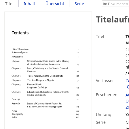
Titel
Inhalt
Übersicht
Seite
Titelau
Titel
T
A
c
c
c
n
/ 
Verfasser
C
Erschienen
A
O
2
Umfang
X
Serie
N
h