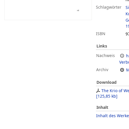
Schlagwörter
S
K
G
1
ISBN
9
Links
Nachweis
h
Verb
Archiv
M
Download
The Krio of We
[
125,85 kb
]
Inhalt
Inhalt des Werke