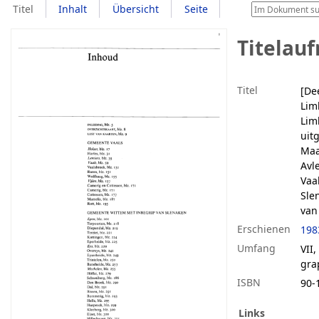
Titel
Inhalt
Übersicht
Seite
Titelau
Titel
[De
Lim
Lim
uit
Maa
Avl
Vaa
Sle
van
Erschienen
198
Umfang
VII,
grap
ISBN
90-
Links