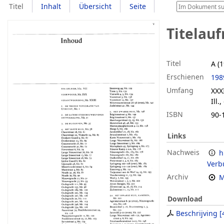
Titel
Inhalt
Übersicht
Seite
Titelau
Titel
A (
Erschienen
198
Umfang
XXXI
Ill.
ISBN
90-
Links
Nachweis
h
Verb
Archiv
M
Download
Beschrijving
[