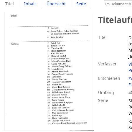
Titel
Inhalt
Übersicht
Seite
Titelau
Titel
D
ö
M
J
Verfasser
V
P
Erschienen
Z
F
Umfang
40
Serie
S
R
W
K
S