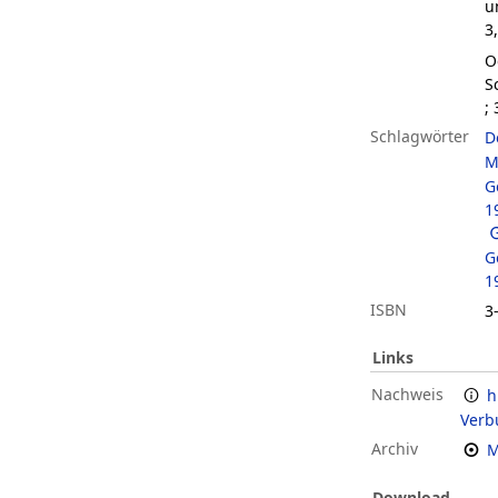
u
3
O
S
; 
Schlagwörter
D
M
G
1
G
1
ISBN
3
Links
Nachweis
h
Verb
Archiv
M
Download