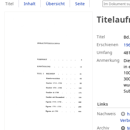
Titel
Inhalt
Übersicht
Seite
Titelau
Titel
Bd.
Erschienen
19
Umfang
481 
Anmerkung
Di
in 
100
300
wur
Sub
Links
Nachweis
h
Verb
Archiv
M