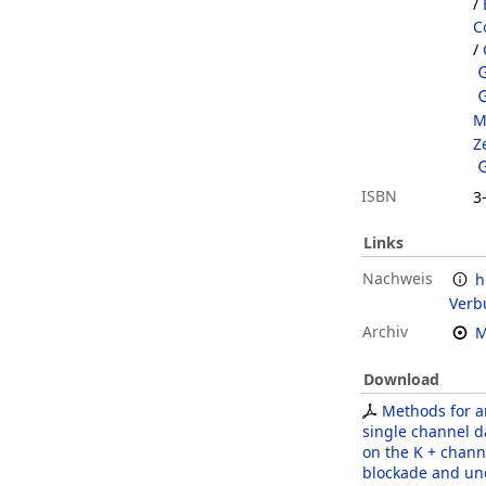
/
C
/
M
Z
ISBN
3
Links
Nachweis
h
Verb
Archiv
M
Download
Methods for a
single channel d
on the K + chann
blockade and un