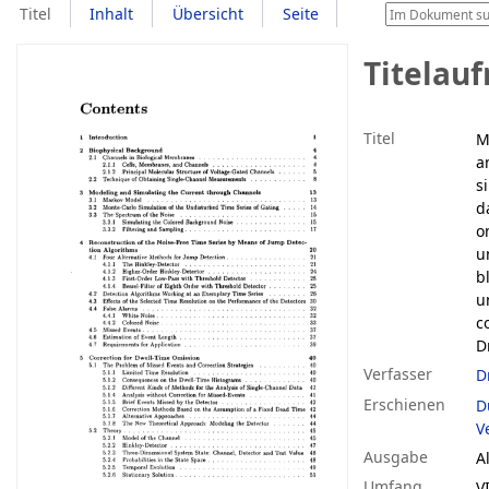
Titel
Inhalt
Übersicht
Seite
Titelau
Titel
M
a
s
d
o
u
b
u
c
D
Verfasser
D
Erschienen
D
Ve
Ausgabe
A
Umfang
VI