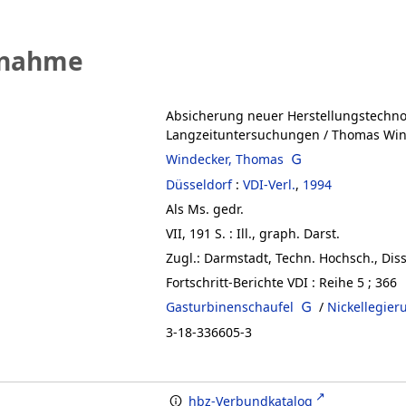
fnahme
Absicherung neuer Herstellungstechno
Langzeituntersuchungen
/ Thomas Win
Windecker, Thomas
Düsseldorf
:
VDI-Verl.
,
1994
Als Ms. gedr.
VII, 191 S. : Ill., graph. Darst.
Zugl.: Darmstadt, Techn. Hochsch., Diss
Fortschritt-Berichte VDI : Reihe 5 ; 366
Gasturbinenschaufel
/
Nickellegier
3-18-336605-3
hbz-Verbundkatalog