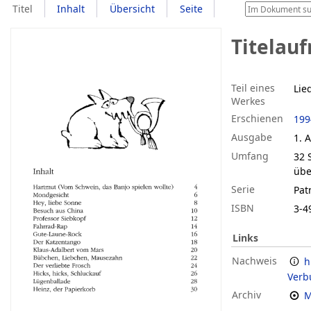
Titel
Inhalt
Übersicht
Seite
Titelau
Teil eines
Lie
Werkes
Erschienen
199
Ausgabe
1. A
Umfang
32 S.
übe
Serie
Pat
ISBN
3-4
Links
Nachweis
h
Verb
Archiv
M