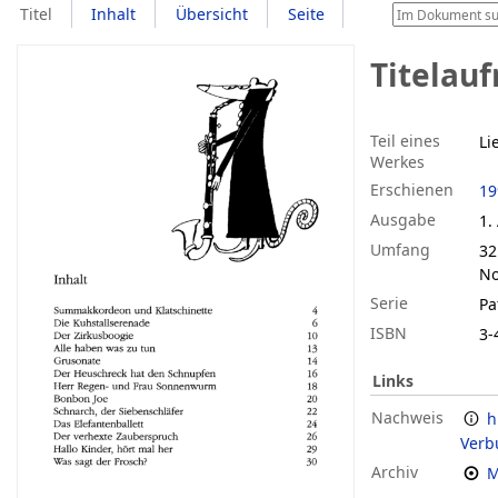
Titel
Inhalt
Übersicht
Seite
Titelau
Teil eines
Li
Werkes
Erschienen
19
Ausgabe
1.
Umfang
32
No
Serie
Pa
ISBN
3-
Links
Nachweis
h
Verb
Archiv
M