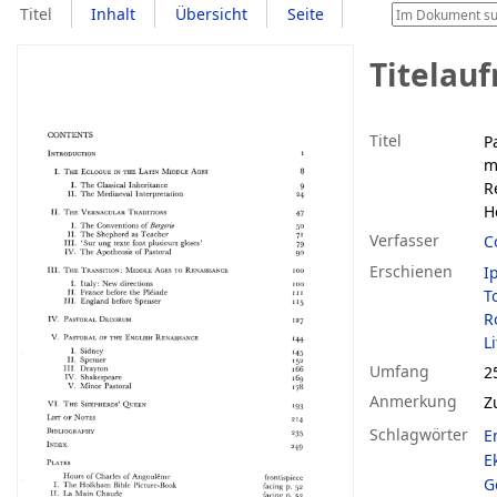
Titel
Inhalt
Übersicht
Seite
Titelau
Titel
P
m
R
H
Verfasser
C
Erschienen
I
T
R
Li
Umfang
25
Anmerkung
Z
Schlagwörter
E
E
G