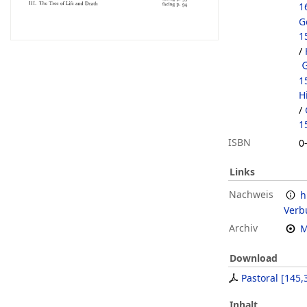
1
G
1
/
1
H
/
1
ISBN
0
Links
Nachweis
h
Verb
Archiv
M
Download
Pastoral
[
145,
Inhalt