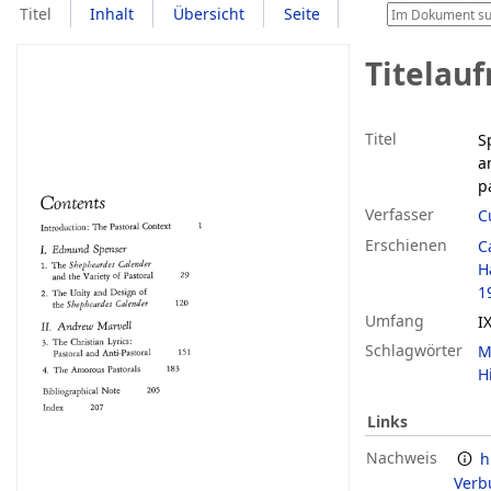
Titel
Inhalt
Übersicht
Seite
Titelau
Titel
S
a
p
Verfasser
C
Erschienen
C
H
1
Umfang
I
Schlagwörter
M
H
Links
Nachweis
h
Verb