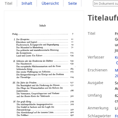
Titel
Inhalt
Übersicht
Seite
Titelau
Titel
F
G
u
J
Verfasser
K
Erschienen
M
2
Ausgabe
S
Au
Umfang
6
c
Anmerkung
L
Schlagwörter
Fr