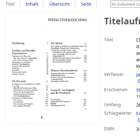
Titel
Inhalt
Übersicht
Seite
Titelau
Titel
C
d
a
a
K
Verfasser
J
Erschienen
S
1
Umfang
26
Schlagwörter
E
ISBN
3