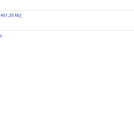
[
451,35 kb
]
s