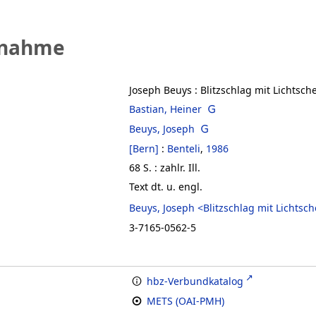
fnahme
Joseph Beuys
:
Blitzschlag mit Lichtsch
Bastian, Heiner
Beuys, Joseph
[Bern]
:
Benteli
,
1986
68 S. : zahlr. Ill.
Text dt. u. engl.
Beuys, Joseph <Blitzschlag mit Lichtsch
3-7165-0562-5
hbz-Verbundkatalog
METS (OAI-PMH)