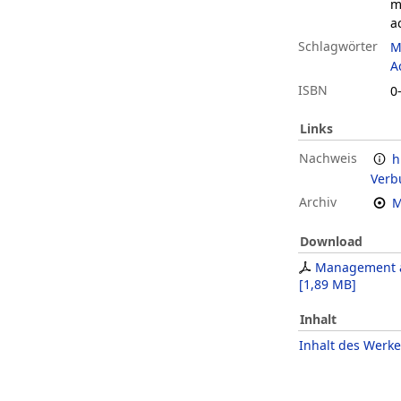
m
a
Schlagwörter
M
A
ISBN
0
Links
Nachweis
h
Verb
Archiv
M
Download
Management 
[
1,89 MB
]
Inhalt
Inhalt des Werke