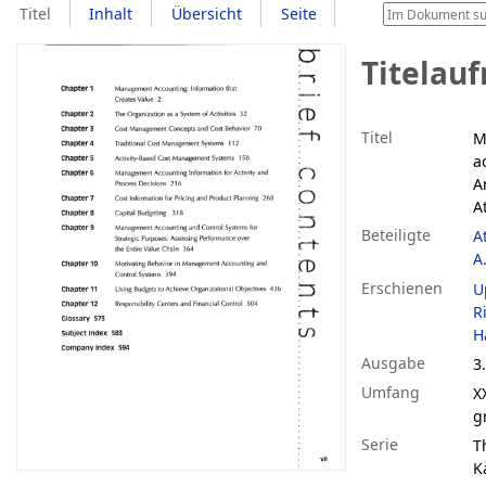
Titel
Inhalt
Übersicht
Seite
Titelau
Titel
M
a
A
A
Beteiligte
A
A
Erschienen
U
R
H
Ausgabe
3
Umfang
XX
g
Serie
T
K