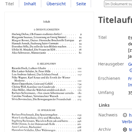
Titel
Inhalt
Übersicht
Seite
Titelau
Titel
E
d
[
J
Herausgeber
G
Erschienen
F
In
Umfang
3
Links
Nachweis
h
Verb
Archiv
M