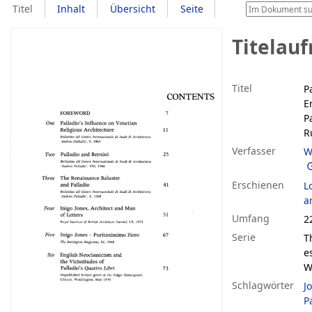
Titel
Inhalt
Übersicht
Seite
Titelau
Titel
P
E
P
R
Verfasser
W
Erschienen
L
a
Umfang
22
Serie
T
e
W
Schlagwörter
J
P