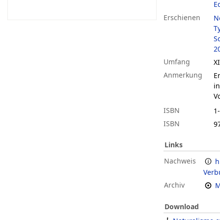
E
Erschienen
N
T
S
2
Umfang
XI
Anmerkung
E
in
V
ISBN
1
ISBN
9
Links
Nachweis
h
Verb
Archiv
M
Download