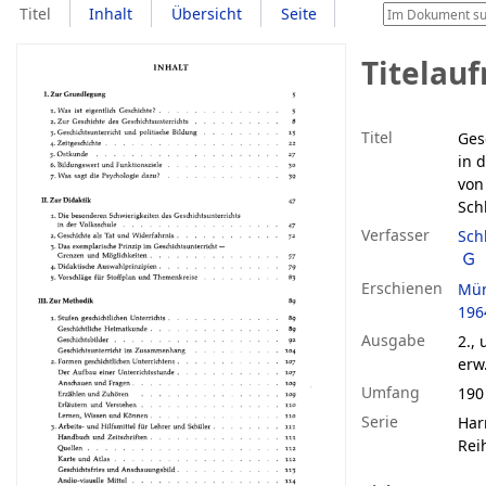
Titel
Inhalt
Übersicht
Seite
Titelau
Titel
Ges
in 
von
Sch
Verfasser
Sch
Erschienen
Mün
196
Ausgabe
2.,
erw.
Umfang
190
Serie
Har
Rei