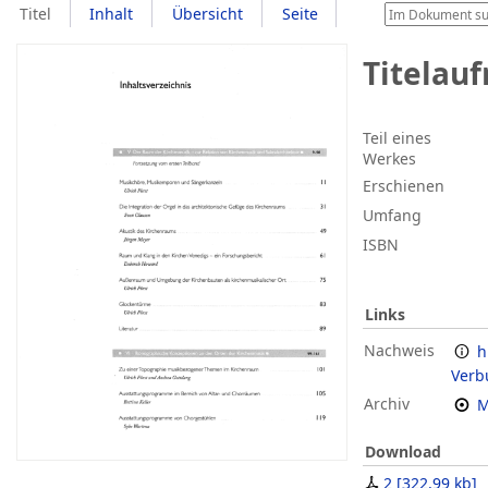
Titel
Inhalt
Übersicht
Seite
Titelau
Teil eines
Werkes
Erschienen
Umfang
ISBN
Links
Nachweis
h
Verb
Archiv
M
Download
2
[
322,99 kb
]