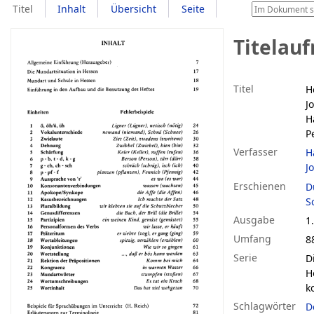
Titel
Inhalt
Übersicht
Seite
Titelau
Titel
H
J
H
P
Verfasser
H
J
Erschienen
D
S
Ausgabe
1.
Umfang
8
Serie
D
H
k
Schlagwörter
D