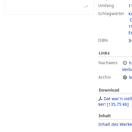
Umfang
11
Schlagwörter
K
1
E
ISBN
3
Links
Nachweis
h
Verb
Archiv
M
Download
Dat war'n viell
ker!
[
135,75 kb
]
Inhalt
Inhalt des Werke