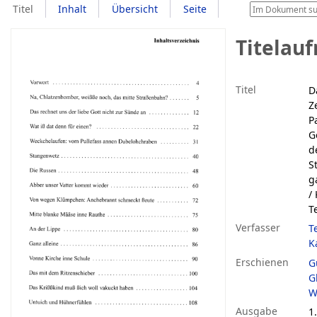
Titel
Inhalt
Übersicht
Seite
Titelau
Titel
D
Z
P
G
d
S
g
/ 
T
Verfasser
T
K
Erschienen
G
G
W
Ausgabe
1.