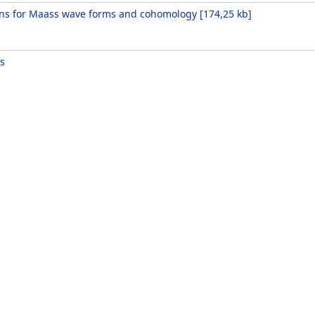
ons for Maass wave forms and cohomology
[
174,25 kb
]
s