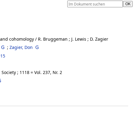
s and cohomology
/ R. Bruggeman ; J. Lewis ; D. Zagier
;
Zagier, Don
015
ciety ; 1118 = Vol. 237, Nr. 2