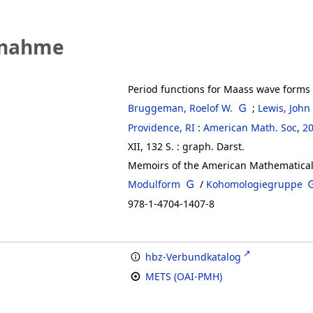
fnahme
Period functions for Maass wave form
Bruggeman, Roelof W.
;
Lewis, John
Providence, RI
:
American Math. Soc
,
2
XII, 132 S.
: graph. Darst.
Memoirs of the American Mathematical So
Modulform
/
Kohomologiegruppe
978-1-4704-1407-8
hbz-Verbundkatalog
METS (OAI-PMH)