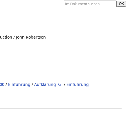
duction
/ John Robertson
800
/
Einführung
/
Aufklärung
/
Einführung