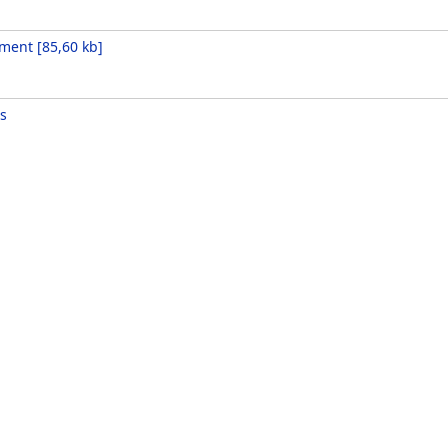
nment
[
85,60 kb
]
s