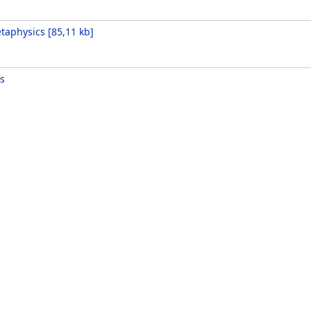
taphysics
[
85,11 kb
]
s