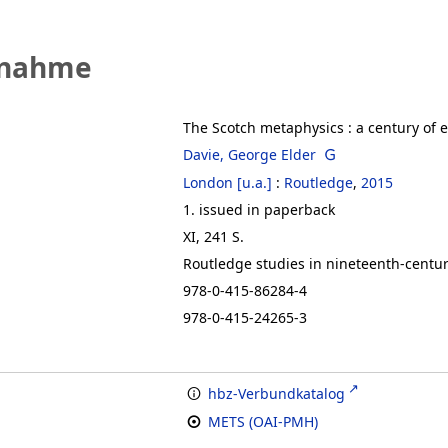
fnahme
The Scotch metaphysics
:
a century of 
Davie, George Elder
London [u.a.]
:
Routledge
,
2015
1. issued in paperback
XI, 241 S.
Routledge studies in nineteenth-centur
978-0-415-86284-4
978-0-415-24265-3
hbz-Verbundkatalog
METS (OAI-PMH)