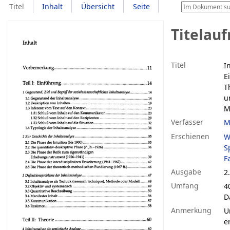
Titel
Inhalt
Übersicht
Seite
Titelau
Titel
I
E
T
u
M
Verfasser
M
Erschienen
W
S
F
Ausgabe
2.
Umfang
4
D
Anmerkung
U
e