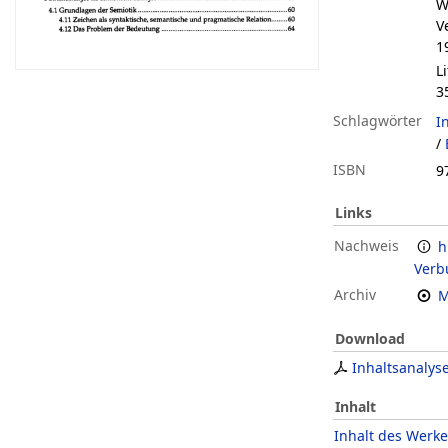
W
V
1
L
3
Schlagwörter
I
/
ISBN
9
Links
Nachweis
h
Verb
Archiv
M
Download
Inhaltsanalys
Inhalt
Inhalt des Werke