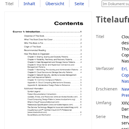
Titel
Inhalt
Übersicht
Seite
Titelau
Titel
Clo
des
Tho
Cop
Nas
Verfasser
Erl
Cop
Nas
Erschienen
New
Pre
Umfang
XXV,
Dar
Serie
The
ser
ser