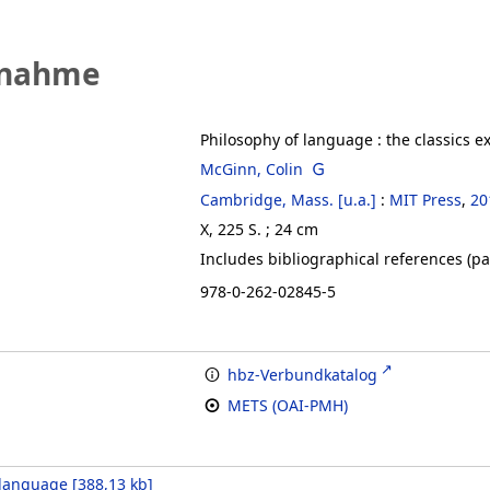
fnahme
Philosophy of language
:
the classics e
McGinn, Colin
Cambridge, Mass. [u.a.]
:
MIT Press
,
20
X, 225 S. ; 24 cm
Includes bibliographical references (p
978-0-262-02845-5
hbz-Verbundkatalog
METS (OAI-PMH)
 language
[
388,13 kb
]