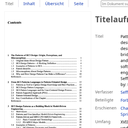
Titel
Inhalt
Übersicht
Seite
Titelau
Titel
Pat
des
des
bri
and
sof
eng
Sef
by: 
Verfasser
Sef
Beteiligte
For
Erschienen
Cha
Spr
Umfang
XVII
und