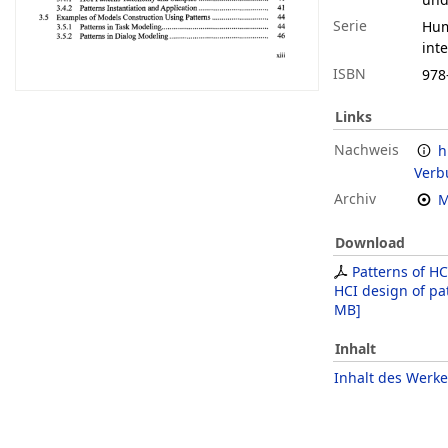
Serie
Hum
inte
ISBN
978
Links
Nachweis
h
Verb
Archiv
M
Download
Patterns of H
HCI design of pa
MB
]
Inhalt
Inhalt des Werke