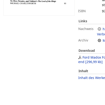
st
ISBN
9
Links
Nachweis
h
Verb
Archiv
M
Download
Ford Madox Fo
end
[
296,99 kb
]
Inhalt
Inhalt des Werke