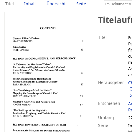
Titel
Inhalt
Übersicht
Seite
Titelau
Titel
F
P
fi
c
m
A
a
Herausgeber
C
Erschienen
A
R
Umfang
2
Serie
I
M