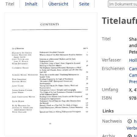
Titel
Inhalt
Übersicht
Seite
Titelau
Titel
Sha
and
Pet
Verfasser
Hol
Erschienen
Cam
Cam
Pre
Umfang
X, 4
ISBN
978
Links
Nachweis
h
Verb
Archiv
M