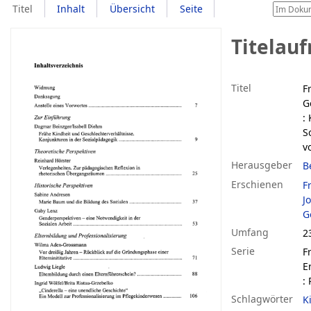
Titel
Inhalt
Übersicht
Seite
Titelau
Titel
F
G
:
S
v
Herausgeber
B
Erschienen
F
J
G
Umfang
2
Serie
F
E
:
Schlagwörter
K