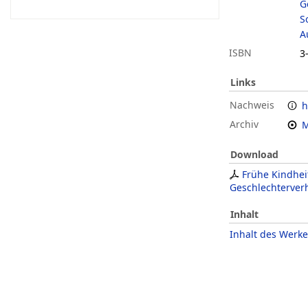
G
S
A
ISBN
3
Links
Nachweis
h
Archiv
M
Download
Frühe Kindhei
Geschlechterverh
Inhalt
Inhalt des Werke