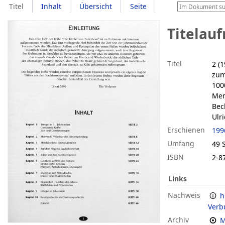
Titel
Inhalt
Übersicht
Seite
Titelau
Titel
2 (
zum
100
Men
Bec
Ulr
Erschienen
199
Umfang
49 S.
ISBN
2-8
Links
Nachweis
h
Verb
Archiv
M