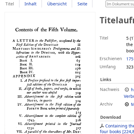
Titel
Inhalt
Übersicht
Seite
Titelau
Titel
5 (
the
boo
Erschienen
175
Umfang
323 
Links
Nachweis
h
Verb
Archiv
M
Download
Containing th
four books
[
224,