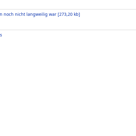
on noch nicht langweilig war
[
273,20 kb
]
s