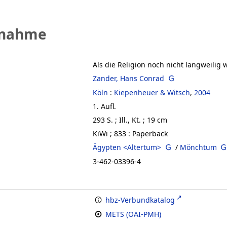
fnahme
Als die Religion noch nicht langweilig 
Zander, Hans Conrad
Köln
:
Kiepenheuer & Witsch
,
2004
1. Aufl.
293 S.
;
Ill., Kt.
;
19 cm
KiWi ; 833 : Paperback
Ägypten <Altertum>
/
Mönchtum
3-462-03396-4
hbz-Verbundkatalog
METS (OAI-PMH)